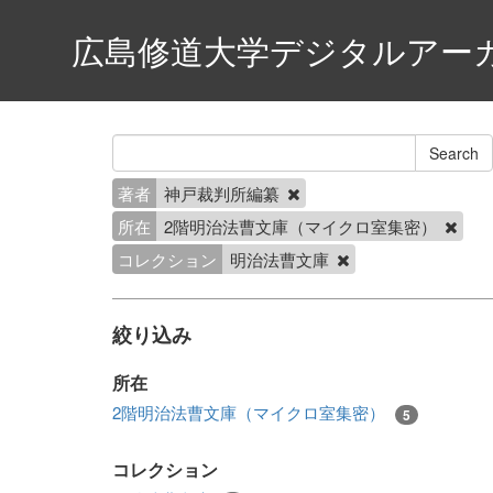
広島修道大学デジタルアー
著者
神戸裁判所編纂
所在
2階明治法曹文庫（マイクロ室集密）
コレクション
明治法曹文庫
絞り込み
所在
2階明治法曹文庫（マイクロ室集密）
5
コレクション