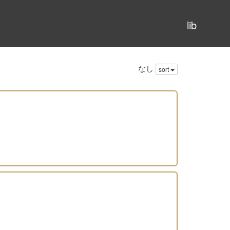
lib
なし
sort