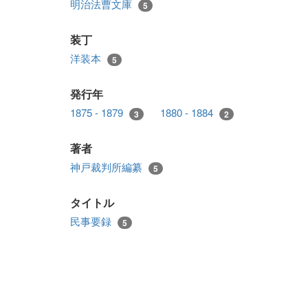
明治法曹文庫
5
装丁
洋装本
5
発行年
1875 - 1879
1880 - 1884
3
2
著者
神戸裁判所編纂
5
タイトル
民事要録
5