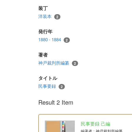
装丁
洋装本
2
発行年
1880 - 1884
2
著者
神戸裁判所編纂
2
タイトル
民事要録
2
Result 2 Item
民事要録 己編
編著者
: 神戸裁判所編纂