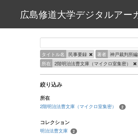
広島修道大学デジタルアー
タイトル名
民事要録
著者
神戸裁判所
所在
2階明治法曹文庫（マイクロ室集密）
絞り込み
所在
2階明治法曹文庫（マイクロ室集密）
2
コレクション
明治法曹文庫
2