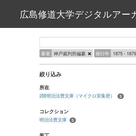
広島修道大学デジタルアー
著者
神戸裁判所編纂
発行年
1875 - 187
絞り込み
所在
2階明治法曹文庫（マイクロ室集密）
3
コレクション
明治法曹文庫
3
装丁