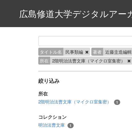
広島修道大学デジタルアー
タイトル名
民事類編
著者
近藤圭造編
所在
2階明治法曹文庫（マイクロ室集密）
絞り込み
所在
2階明治法曹文庫（マイクロ室集密）
1
コレクション
明治法曹文庫
1