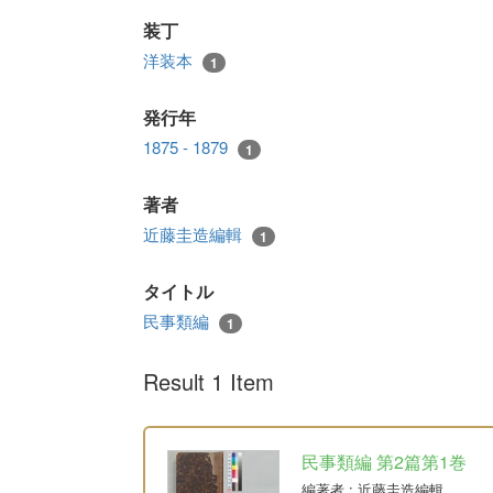
装丁
洋装本
1
発行年
1875 - 1879
1
著者
近藤圭造編輯
1
タイトル
民事類編
1
Result 1 Item
民事類編 第2篇第1巻
編著者
: 近藤圭造編輯