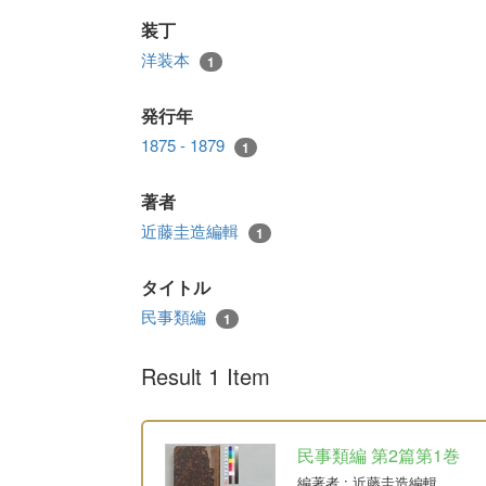
装丁
洋装本
1
発行年
1875 - 1879
1
著者
近藤圭造編輯
1
タイトル
民事類編
1
Result 1 Item
民事類編 第2篇第1巻
編著者
: 近藤圭造編輯