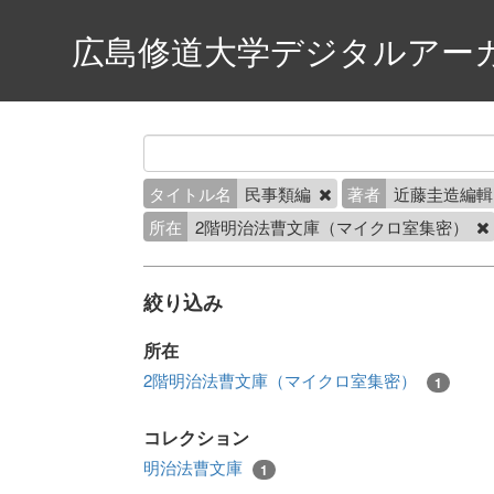
広島修道大学デジタルアー
タイトル名
民事類編
著者
近藤圭造編
所在
2階明治法曹文庫（マイクロ室集密）
絞り込み
所在
2階明治法曹文庫（マイクロ室集密）
1
コレクション
明治法曹文庫
1