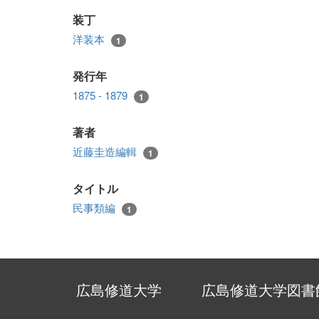
装丁
洋装本
1
発行年
1875 - 1879
1
著者
近藤圭造編輯
1
タイトル
民事類編
1
広島修道大学
広島修道大学図書