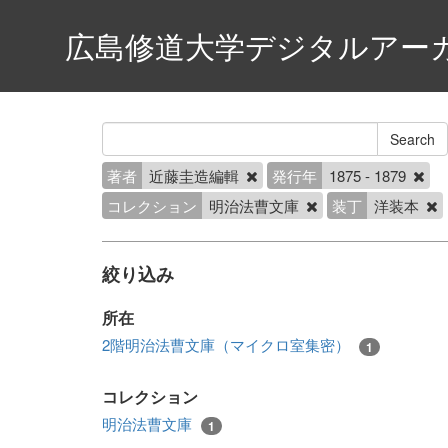
広島修道大学デジタルアー
著者
近藤圭造編輯
発行年
1875 - 1879
コレクション
明治法曹文庫
装丁
洋装本
絞り込み
所在
2階明治法曹文庫（マイクロ室集密）
1
コレクション
明治法曹文庫
1