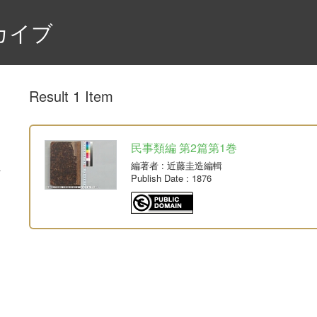
カイブ
Result 1 Item
民事類編 第2篇第1巻
編著者
: 近藤圭造編輯
Publish Date
: 1876