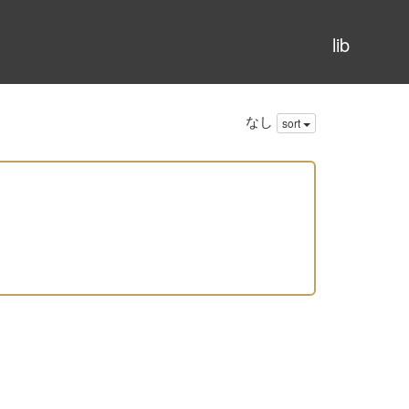
lib
なし
sort