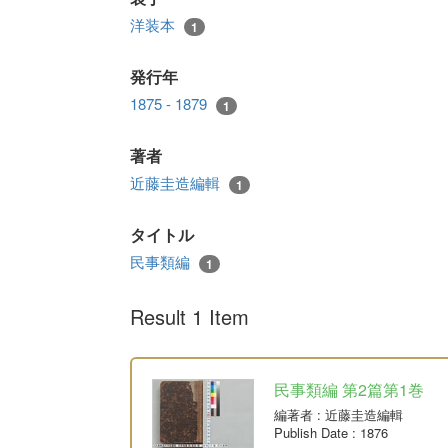
洋装本
1
発行年
1875 - 1879
1
著者
近藤圭造編輯
1
タイトル
民事類編
1
Result 1 Item
民事類編 第2篇第1巻
編著者
: 近藤圭造編輯
Publish Date
: 1876