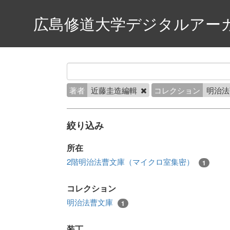
広島修道大学デジタルアー
著者
近藤圭造編輯
コレクション
明治
絞り込み
所在
2階明治法曹文庫（マイクロ室集密）
1
コレクション
明治法曹文庫
1
装丁