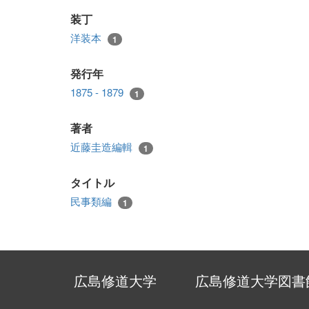
装丁
洋装本
1
発行年
1875 - 1879
1
著者
近藤圭造編輯
1
タイトル
民事類編
1
広島修道大学
広島修道大学図書