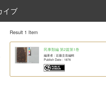
カイブ
Result 1 Item
民事類編 第2篇第1巻
編著者
: 近藤圭造編輯
Publish Date
: 1876