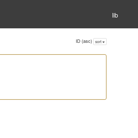
lib
ID (asc)
sort