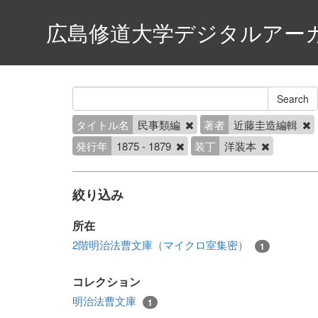
広島修道大学デジタルアー
タイトル名
民事類編
著者
近藤圭造編輯
発行年
1875 - 1879
装丁
洋装本
絞り込み
所在
2階明治法曹文庫（マイクロ室集密）
1
コレクション
明治法曹文庫
1