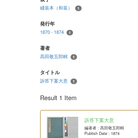
綫装本（和装）
1
発行年
1870 - 1874
1
著者
髙田敬五郎輯
1
タイトル
訴答下案大意
1
Result 1 Item
訴答下案大意
編著者
: 髙田敬五郎輯
Publish Date
: 1874