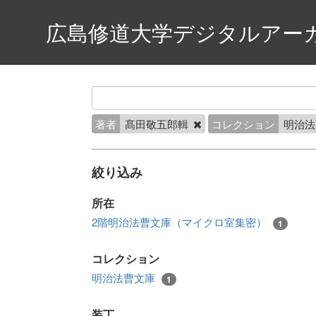
広島修道大学デジタルアー
著者
髙田敬五郎輯
コレクション
明治
絞り込み
所在
2階明治法曹文庫（マイクロ室集密）
1
コレクション
明治法曹文庫
1
装丁