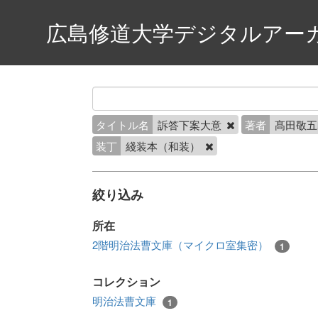
広島修道大学デジタルアー
タイトル名
訴答下案大意
著者
髙田敬
装丁
綫装本（和装）
絞り込み
所在
2階明治法曹文庫（マイクロ室集密）
1
コレクション
明治法曹文庫
1