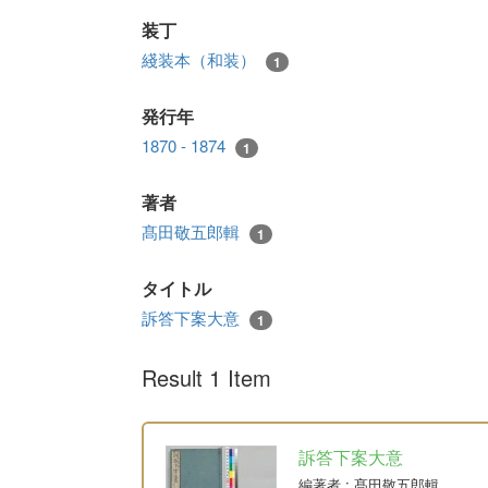
装丁
綫装本（和装）
1
発行年
1870 - 1874
1
著者
髙田敬五郎輯
1
タイトル
訴答下案大意
1
Result 1 Item
訴答下案大意
編著者
: 髙田敬五郎輯