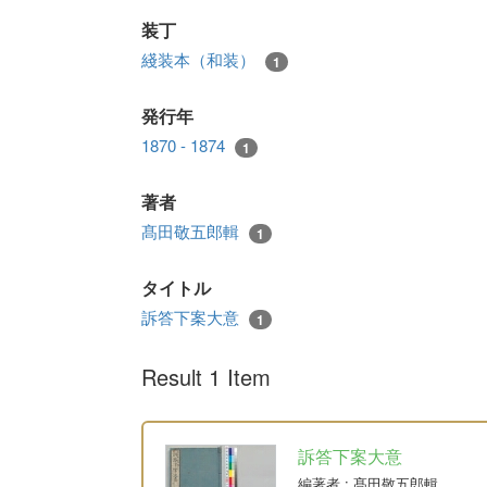
装丁
綫装本（和装）
1
発行年
1870 - 1874
1
著者
髙田敬五郎輯
1
タイトル
訴答下案大意
1
Result 1 Item
訴答下案大意
編著者
: 髙田敬五郎輯