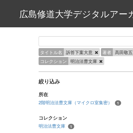
広島修道大学デジタルアー
タイトル名
訴答下案大意
著者
髙田敬
コレクション
明治法曹文庫
絞り込み
所在
2階明治法曹文庫（マイクロ室集密）
1
コレクション
明治法曹文庫
1