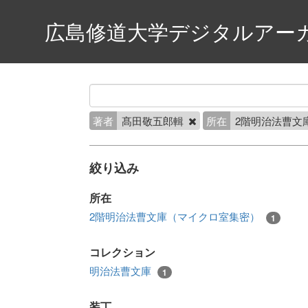
広島修道大学デジタルアー
著者
髙田敬五郎輯
所在
2階明治法曹文
絞り込み
所在
2階明治法曹文庫（マイクロ室集密）
1
コレクション
明治法曹文庫
1
装丁