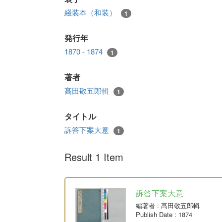
綫装本（和装）
1
発行年
1870 - 1874
1
著者
髙田敬五郎輯
1
タイトル
訴答下案大意
1
Result 1 Item
訴答下案大意
編著者
: 髙田敬五郎輯
Publish Date
: 1874