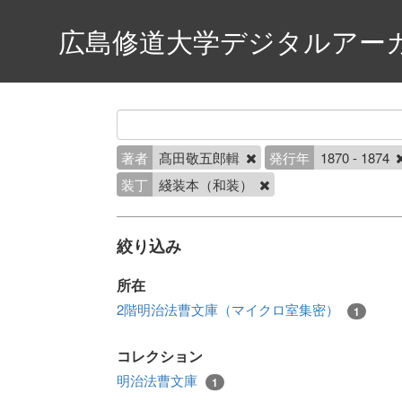
広島修道大学デジタルアー
著者
髙田敬五郎輯
発行年
1870 - 1874
装丁
綫装本（和装）
絞り込み
所在
2階明治法曹文庫（マイクロ室集密）
1
コレクション
明治法曹文庫
1