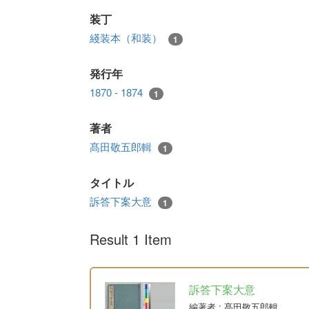
装丁
綫装本（和装）
1
発行年
1870 - 1874
1
著者
髙田敬五郎輯
1
タイトル
訴答下案大意
1
Result 1 Item
訴答下案大意
編著者
: 髙田敬五郎輯