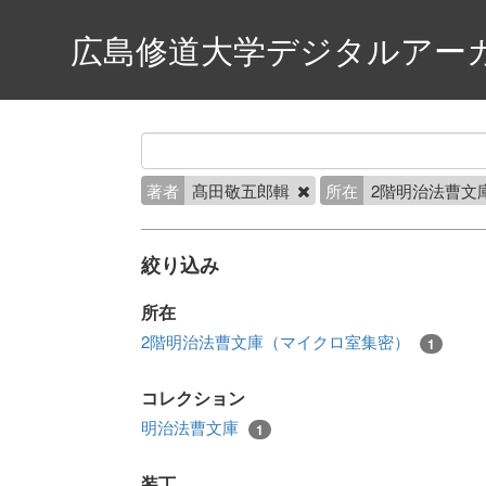
広島修道大学デジタルアー
著者
髙田敬五郎輯
所在
2階明治法曹文
絞り込み
所在
2階明治法曹文庫（マイクロ室集密）
1
コレクション
明治法曹文庫
1
装丁