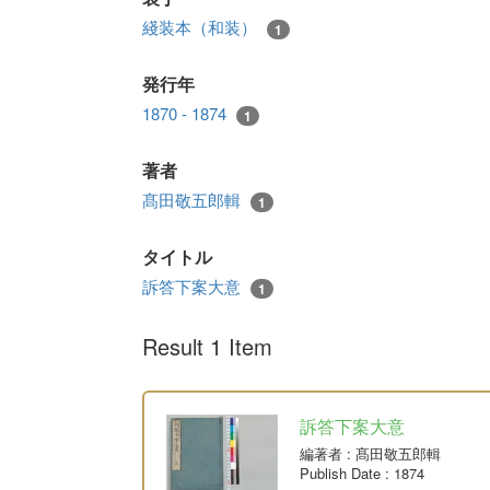
綫装本（和装）
1
発行年
1870 - 1874
1
著者
髙田敬五郎輯
1
タイトル
訴答下案大意
1
Result 1 Item
訴答下案大意
編著者
: 髙田敬五郎輯
Publish Date
: 1874