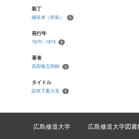
装丁
綫装本（和装）
1
発行年
1870 - 1874
1
著者
髙田敬五郎輯
1
タイトル
訴答下案大意
1
広島修道大学
広島修道大学図書