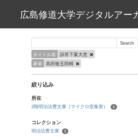
広島修道大学デジタルアー
タイトル名
訴答下案大意
著者
髙田敬五郎輯
絞り込み
所在
2階明治法曹文庫（マイクロ室集密）
1
コレクション
明治法曹文庫
1