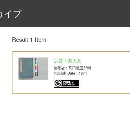
カイブ
Result 1 Item
訴答下案大意
編著者
: 髙田敬五郎輯
Publish Date
: 1874