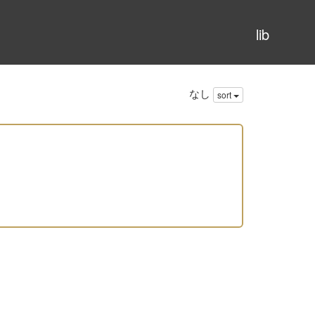
lib
なし
sort