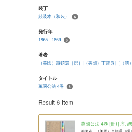
装丁
綫装本（和装）
6
発行年
1865 - 1869
6
著者
（美國）惠頓選［撰］|（美國）丁韙良|［（淸
タイトル
萬國公法 4巻
6
Result 6 Item
萬國公法 4巻 [冊1] 序, 
編著者
: （美國）惠頓選［撰