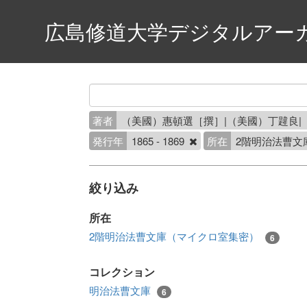
広島修道大学デジタルアー
著者
（美國）惠頓選［撰］|（美國）丁韙良
発行年
1865 - 1869
所在
2階明治法曹文
絞り込み
所在
2階明治法曹文庫（マイクロ室集密）
6
コレクション
明治法曹文庫
6