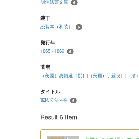
明治法曹文庫
6
装丁
綫装本（和装）
6
発行年
1865 - 1869
6
著者
（美國）惠頓選［撰］|（美國）丁韙良|［（淸
タイトル
萬國公法 4巻
6
Result 6 Item