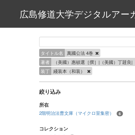
広島修道大学デジタルアー
タイトル名
萬國公法 4巻
著者
（美國）惠頓選［撰］|（美國）丁韙良
装丁
綫装本（和装）
絞り込み
所在
2階明治法曹文庫（マイクロ室集密）
6
コレクション