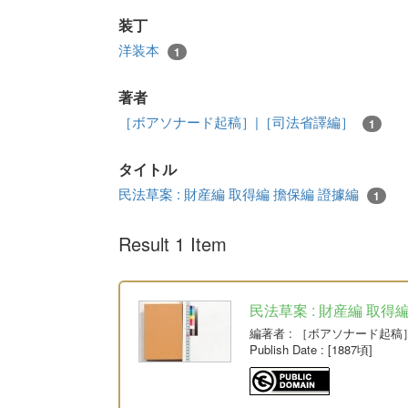
装丁
洋装本
1
著者
［ボアソナード起稿］|［司法省譯編］
1
タイトル
民法草案 : 財産編 取得編 擔保編 證據編
1
Result 1 Item
民法草案 : 財産編 取得
編著者
: ［ボアソナード起稿
Publish Date
: [1887頃]