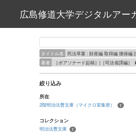
広島修道大学デジタルアー
タイトル名
民法草案 : 財産編 取得編 擔保編
著者
［ボアソナード起稿］|［司法省譯編］
絞り込み
所在
2階明治法曹文庫（マイクロ室集密）
1
コレクション
明治法曹文庫
1