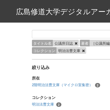
広島修道大学デジタルアー
タイトル名
公議所日誌
著者
［公議所
コレクション
明治法曹文庫
絞り込み
所在
2階明治法曹文庫（マイクロ室集密）
2
コレクション
明治法曹文庫
2