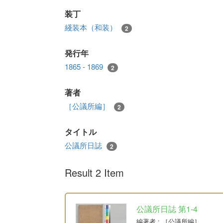
装丁
綫装本（和装）
2
発行年
1865 - 1869
2
著者
［公議所編］
2
タイトル
公議所日誌
2
Result 2 Item
公議所日誌 第1-4
編著者
: ［公議所編］