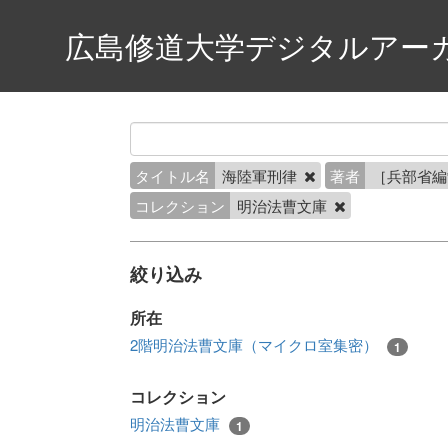
広島修道大学デジタルアー
タイトル名
海陸軍刑律
著者
［兵部省
コレクション
明治法曹文庫
絞り込み
所在
2階明治法曹文庫（マイクロ室集密）
1
コレクション
明治法曹文庫
1