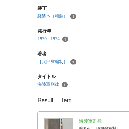
装丁
綫装本（和装）
1
発行年
1870 - 1874
1
著者
［兵部省編制］
1
タイトル
海陸軍刑律
1
Result 1 Item
海陸軍刑律
編著者
: ［兵部省編制］