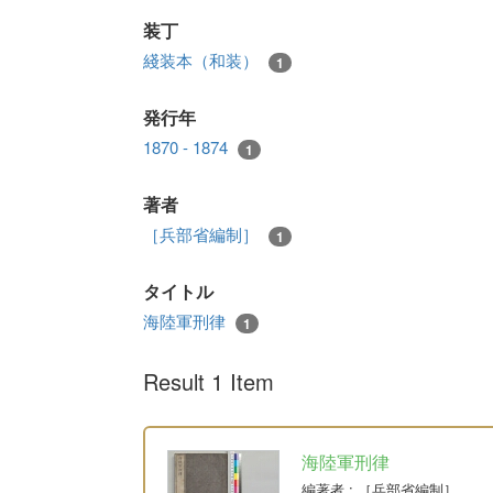
装丁
綫装本（和装）
1
発行年
1870 - 1874
1
著者
［兵部省編制］
1
タイトル
海陸軍刑律
1
Result 1 Item
海陸軍刑律
編著者
: ［兵部省編制］