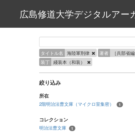
広島修道大学デジタルアー
タイトル名
海陸軍刑律
著者
［兵部省
装丁
綫装本（和装）
絞り込み
所在
2階明治法曹文庫（マイクロ室集密）
1
コレクション
明治法曹文庫
1