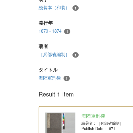
綫装本（和装）
1
発行年
1870 - 1874
1
著者
［兵部省編制］
1
タイトル
海陸軍刑律
1
Result 1 Item
海陸軍刑律
編著者
: ［兵部省編制］
Publish Date
: 1871