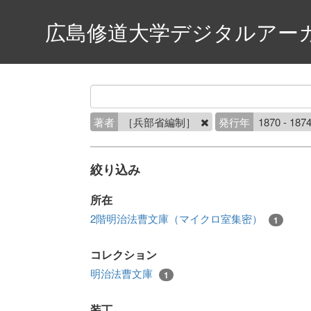
広島修道大学デジタルアー
著者
［兵部省編制］
発行年
1870 - 187
絞り込み
所在
2階明治法曹文庫（マイクロ室集密）
1
コレクション
明治法曹文庫
1
装丁