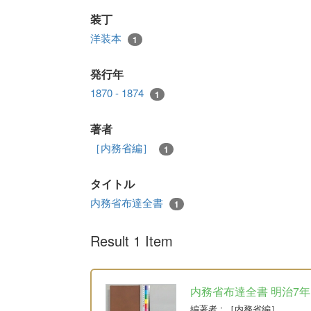
装丁
洋装本
1
発行年
1870 - 1874
1
著者
［内務省編］
1
タイトル
内務省布達全書
1
Result 1 Item
内務省布達全書 明治7年
編著者
: ［内務省編］