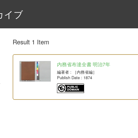
カイブ
Result 1 Item
内務省布達全書 明治7年
編著者
: ［内務省編］
Publish Date
: 1874