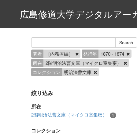
広島修道大学デジタルアー
著者
［内務省編］
発行年
1870 - 1874
所在
2階明治法曹文庫（マイクロ室集密）
コレクション
明治法曹文庫
絞り込み
所在
2階明治法曹文庫（マイクロ室集密）
1
コレクション