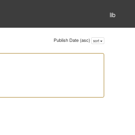
lib
Publish Date (asc)
sort