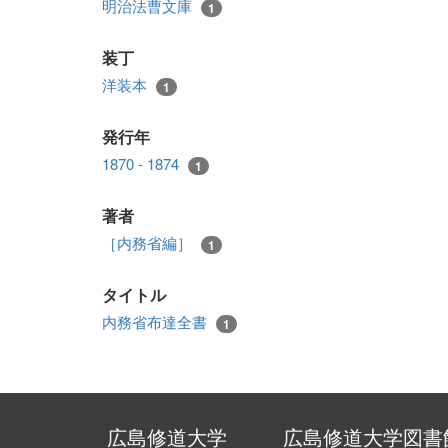
明治法曹文庫
1
装丁
洋装本
1
発行年
1870 - 1874
1
著者
［内務省編］
1
タイトル
内務省布達全書
1
広島修道大学
広島修道大学図書