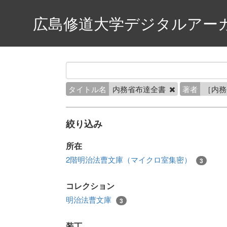
広島修道大学デジタルアー
タイトル名
内務省布達全書
著者
［内
絞り込み
所在
2階明治法曹文庫（マイクロ室集密）
3
コレクション
明治法曹文庫
3
装丁