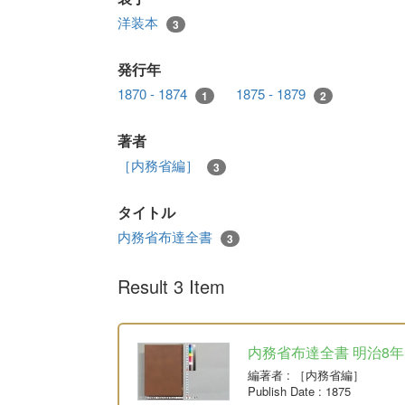
洋装本
3
発行年
1870 - 1874
1875 - 1879
1
2
著者
［内務省編］
3
タイトル
内務省布達全書
3
Result 3 Item
内務省布達全書 明治8年
編著者
: ［内務省編］
Publish Date
: 1875