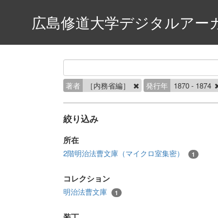
広島修道大学デジタルアー
著者
［内務省編］
発行年
1870 - 1874
絞り込み
所在
2階明治法曹文庫（マイクロ室集密）
1
コレクション
明治法曹文庫
1
装丁