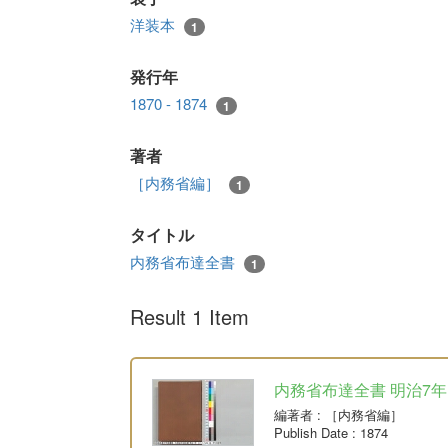
洋装本
1
発行年
1870 - 1874
1
著者
［内務省編］
1
タイトル
内務省布達全書
1
Result 1 Item
内務省布達全書 明治7年
編著者
: ［内務省編］
Publish Date
: 1874