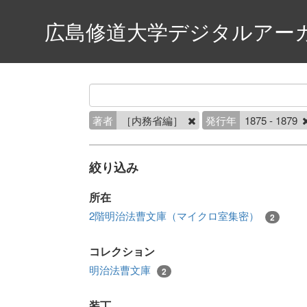
広島修道大学デジタルアー
著者
［内務省編］
発行年
1875 - 1879
絞り込み
所在
2階明治法曹文庫（マイクロ室集密）
2
コレクション
明治法曹文庫
2
装丁