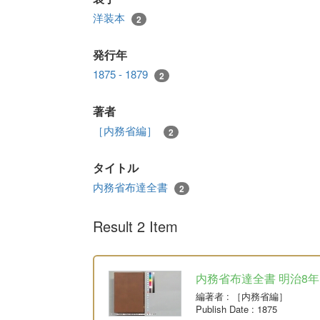
洋装本
2
発行年
1875 - 1879
2
著者
［内務省編］
2
タイトル
内務省布達全書
2
Result 2 Item
内務省布達全書 明治8年
編著者
: ［内務省編］
Publish Date
: 1875