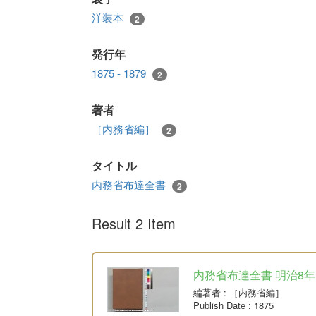
洋装本
2
発行年
1875 - 1879
2
著者
［内務省編］
2
タイトル
内務省布達全書
2
Result 2 Item
内務省布達全書 明治8年
編著者
: ［内務省編］
Publish Date
: 1875