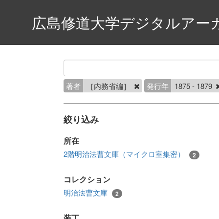
広島修道大学デジタルアー
著者
［内務省編］
発行年
1875 - 1879
絞り込み
所在
2階明治法曹文庫（マイクロ室集密）
2
コレクション
明治法曹文庫
2
装丁