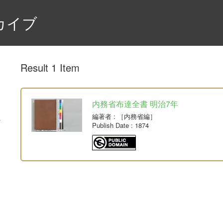
カイブ
Result 1 Item
内務省布達全書 明治7年
編著者
: ［内務省編］
Publish Date
: 1874