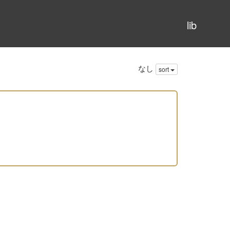
lib
なし
sort