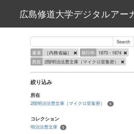
広島修道大学デジタルアー
著者
［内務省編］
発行年
1870 - 1874
所在
2階明治法曹文庫（マイクロ室集密）
絞り込み
所在
2階明治法曹文庫（マイクロ室集密）
1
コレクション
明治法曹文庫
1