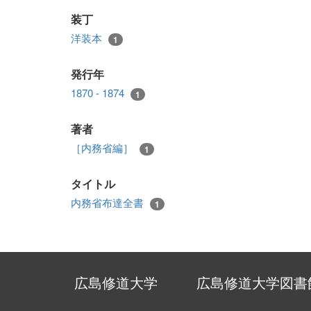
装丁
洋装本
1
発行年
1870 - 1874
1
著者
［内務省編］
1
タイトル
内務省布達全書
1
広島修道大学
広島修道大学図書