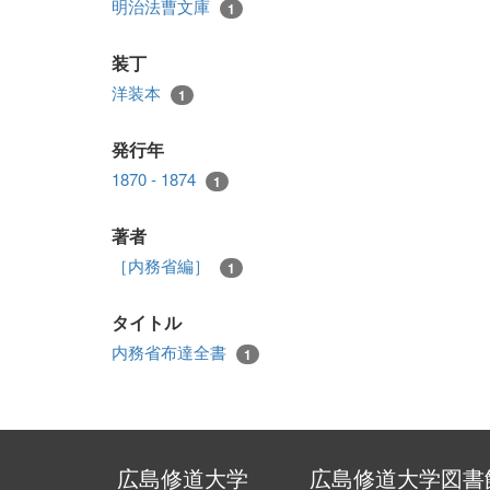
明治法曹文庫
1
装丁
洋装本
1
発行年
1870 - 1874
1
著者
［内務省編］
1
タイトル
内務省布達全書
1
広島修道大学
広島修道大学図書