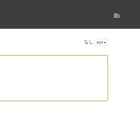
lib
なし
sort