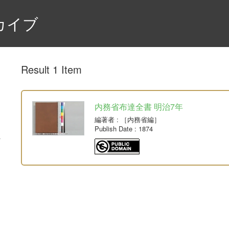
カイブ
Result 1 Item
内務省布達全書 明治7年
編著者
: ［内務省編］
Publish Date
: 1874