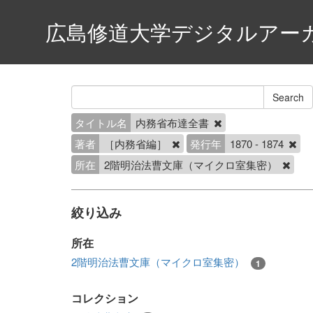
広島修道大学デジタルアー
タイトル名
内務省布達全書
著者
［内務省編］
発行年
1870 - 1874
所在
2階明治法曹文庫（マイクロ室集密）
絞り込み
所在
2階明治法曹文庫（マイクロ室集密）
1
コレクション