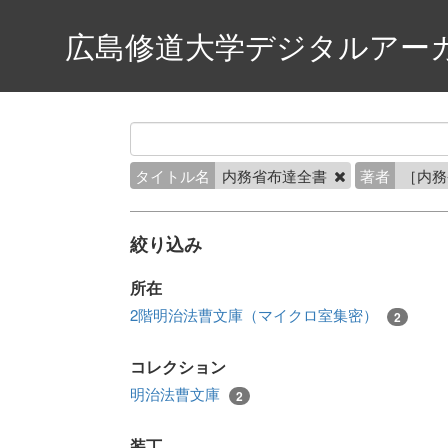
広島修道大学デジタルアー
タイトル名
内務省布達全書
著者
［内
絞り込み
所在
2階明治法曹文庫（マイクロ室集密）
2
コレクション
明治法曹文庫
2
装丁