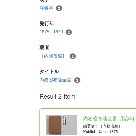
洋装本
2
発行年
1875 - 1879
2
著者
［内務省編］
2
タイトル
内務省布達全書
2
Result 2 Item
内務省布達全書 明治8年
編著者
: ［内務省編］
Publish Date
: 1875