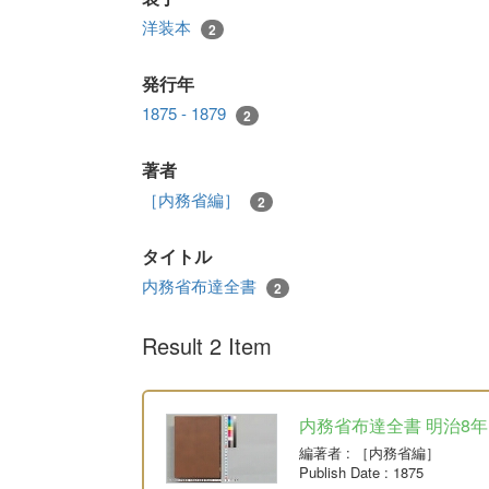
洋装本
2
発行年
1875 - 1879
2
著者
［内務省編］
2
タイトル
内務省布達全書
2
Result 2 Item
内務省布達全書 明治8年
編著者
: ［内務省編］
Publish Date
: 1875