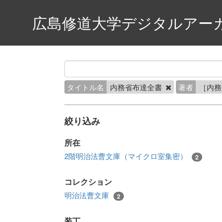
広島修道大学デジタルアー
タイトル名
内務省布達全書
著者
［内
絞り込み
所在
2階明治法曹文庫（マイクロ室集密）
2
コレクション
明治法曹文庫
2
装丁