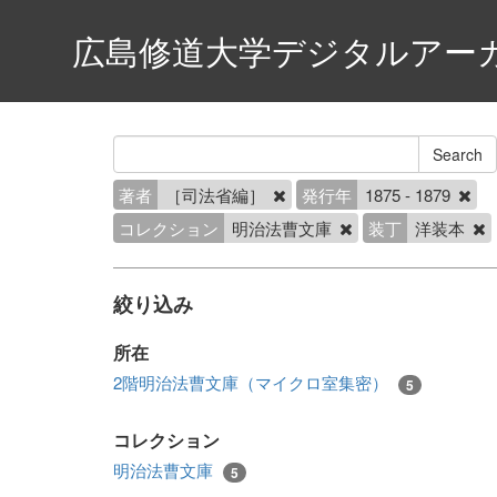
広島修道大学デジタルアー
著者
［司法省編］
発行年
1875 - 1879
コレクション
明治法曹文庫
装丁
洋装本
絞り込み
所在
2階明治法曹文庫（マイクロ室集密）
5
コレクション
明治法曹文庫
5