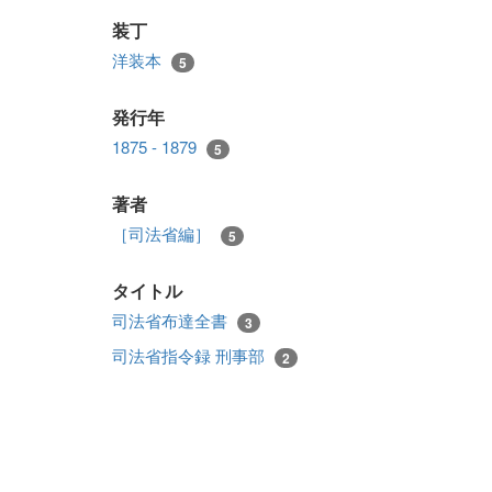
装丁
洋装本
5
発行年
1875 - 1879
5
著者
［司法省編］
5
タイトル
司法省布達全書
3
司法省指令録 刑事部
2