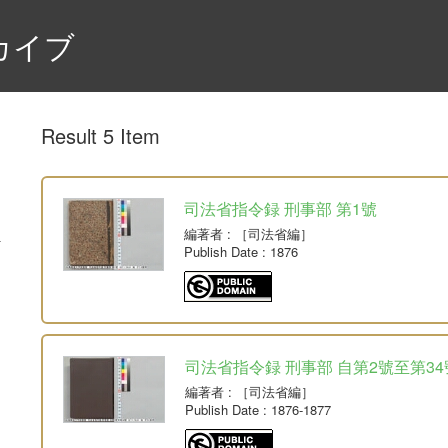
カイブ
Result 5 Item
司法省指令録 刑事部 第1號
編著者
: ［司法省編］
Publish Date
: 1876
司法省指令録 刑事部 自第2號至第34
編著者
: ［司法省編］
Publish Date
: 1876-1877