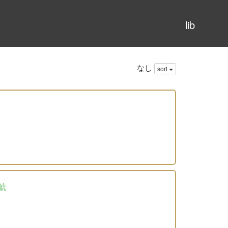
lib
なし
sort
號