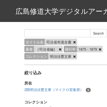
広島修道大学デジタルアー
タイトル名
司法省布達全書
著者
［司法省編］
発行年
1875 - 1879
コレクション
明治法曹文庫
絞り込み
所在
2階明治法曹文庫（マイクロ室集密）
3
コレクション