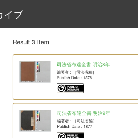
カイブ
Result 3 Item
司法省布達全書 明治8年
編著者
: ［司法省編］
Publish Date
: 1876
司法省布達全書 明治9年
編著者
: ［司法省編］
Publish Date
: 1877