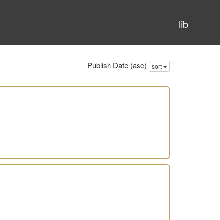
lib
Publish Date (asc)
sort