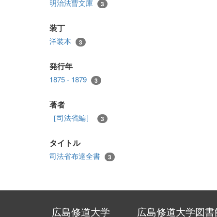
明治法曹文庫
3
装丁
洋装本
3
発行年
1875 - 1879
3
著者
［司法省編］
3
タイトル
司法省布達全書
3
広島修道大学
広島修道大学図書