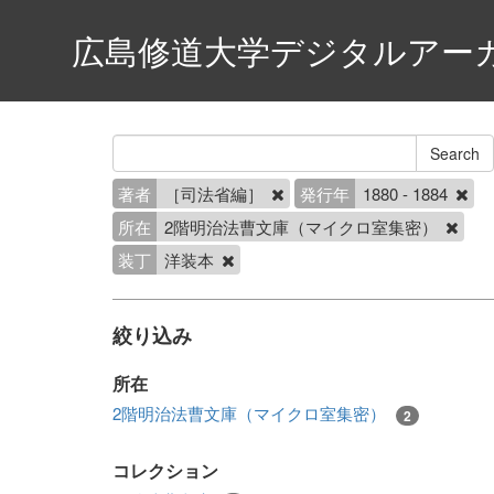
広島修道大学デジタルアー
著者
［司法省編］
発行年
1880 - 1884
所在
2階明治法曹文庫（マイクロ室集密）
装丁
洋装本
絞り込み
所在
2階明治法曹文庫（マイクロ室集密）
2
コレクション