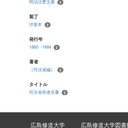
明治法曹文庫
2
装丁
洋装本
2
発行年
1880 - 1884
2
著者
［司法省編］
2
タイトル
司法省布達全書
2
広島修道大学
広島修道大学図書