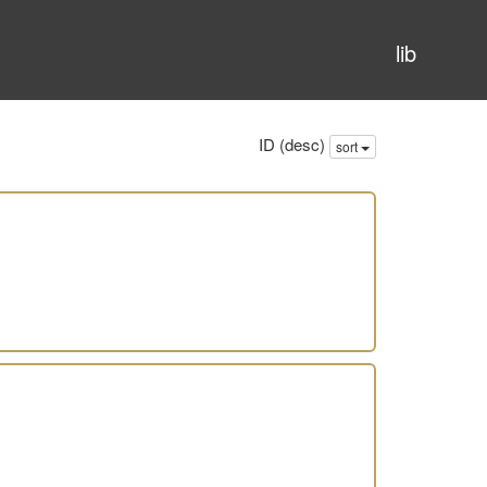
lib
ID (desc)
sort