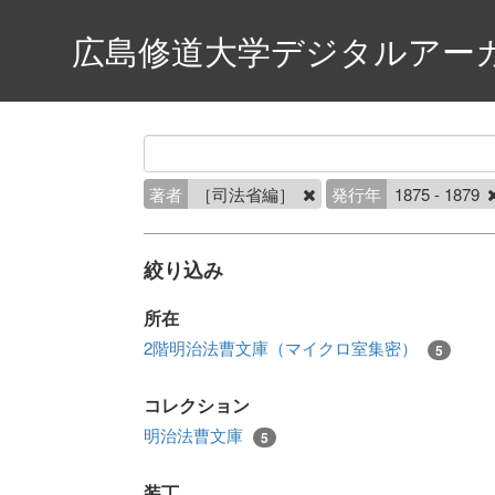
広島修道大学デジタルアー
著者
［司法省編］
発行年
1875 - 1879
絞り込み
所在
2階明治法曹文庫（マイクロ室集密）
5
コレクション
明治法曹文庫
5
装丁