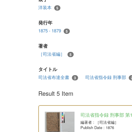
洋装本
5
発行年
1875 - 1879
5
著者
［司法省編］
5
タイトル
司法省布達全書
司法省指令録 刑事部
3
Result 5 Item
司法省指令録 刑事部 第
編著者
: ［司法省編］
Publish Date
: 1876