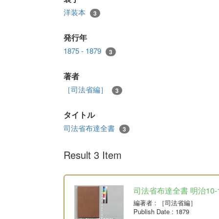
洋装本
3
発行年
1875 - 1879
3
著者
［司法省編］
3
タイトル
司法省布達全書
3
Result 3 Item
司法省布達全書 明治10-
編著者
: ［司法省編］
Publish Date
: 1879