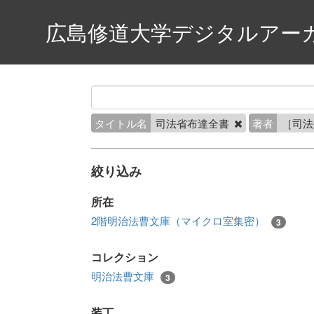
広島修道大学デジタルアー
タイトル名
司法省布達全書
著者
［司
絞り込み
所在
2階明治法曹文庫（マイクロ室集密）
3
コレクション
明治法曹文庫
3
装丁