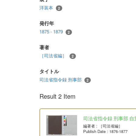
洋装本
2
発行年
1875 - 1879
2
著者
［司法省編］
2
タイトル
司法省指令録 刑事部
2
Result 2 Item
司法省指令録 刑事部 自
編著者
: ［司法省編］
Publish Date
: 1876-1877