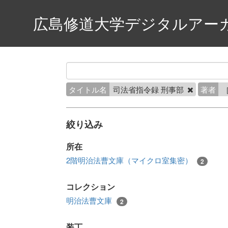
広島修道大学デジタルアー
タイトル名
司法省指令録 刑事部
著者
絞り込み
所在
2階明治法曹文庫（マイクロ室集密）
2
コレクション
明治法曹文庫
2
装丁