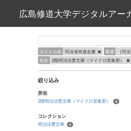
広島修道大学デジタルアー
タイトル名
司法省布達全書
著者
［司
所在
2階明治法曹文庫（マイクロ室集密）
絞り込み
所在
2階明治法曹文庫（マイクロ室集密）
4
コレクション
明治法曹文庫
4