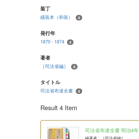
装丁
綫装本（和装）
4
発行年
1870 - 1874
4
著者
［司法省編］
4
タイトル
司法省布達全書
4
Result 4 Item
司法省布達全書 明治4年-明
編著者
: ［司法省編］