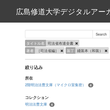
広島修道大学デジタルアー
タイトル名
司法省布達全書
著者
［司法省編］
装丁
綫装本（和装）
絞り込み
所在
2階明治法曹文庫（マイクロ室集密）
4
コレクション
明治法曹文庫
4