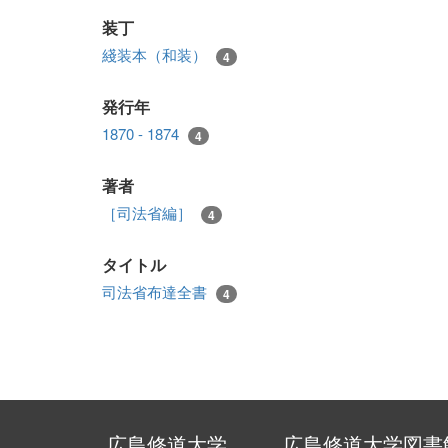
装丁
綫装本（和装）
4
発行年
1870 - 1874
4
著者
［司法省編］
4
タイトル
司法省布達全書
4
広島修道大学
広島修道大学図書