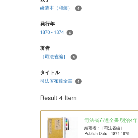
綫装本（和装）
4
発行年
1870 - 1874
4
著者
［司法省編］
4
タイトル
司法省布達全書
4
Result 4 Item
司法省布達全書 明治4年-明
編著者
: ［司法省編］
Publish Date
: 1874-1875