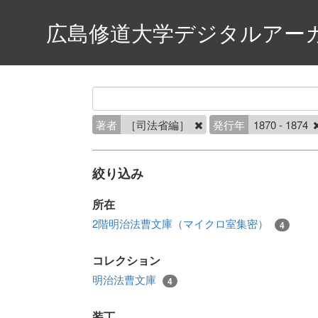
広島修道大学デジタルアー
著者
［司法省編］
発行年
1870 - 1874
絞り込み
所在
2階明治法曹文庫（マイクロ室集密）
4
コレクション
明治法曹文庫
4
装丁