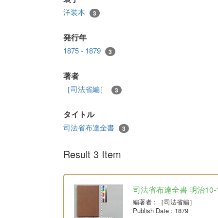
洋装本
3
発行年
1875 - 1879
3
著者
［司法省編］
3
タイトル
司法省布達全書
3
Result 3 Item
司法省布達全書 明治10-
編著者
: ［司法省編］
Publish Date
: 1879