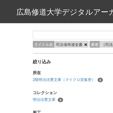
広島修道大学デジタルアー
タイトル名
司法省布達全書
著者
［司
絞り込み
所在
2階明治法曹文庫（マイクロ室集密）
3
コレクション
明治法曹文庫
3
装丁