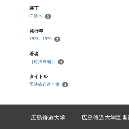
装丁
洋装本
3
発行年
1875 - 1879
3
著者
［司法省編］
3
タイトル
司法省布達全書
3
広島修道大学
広島修道大学図書