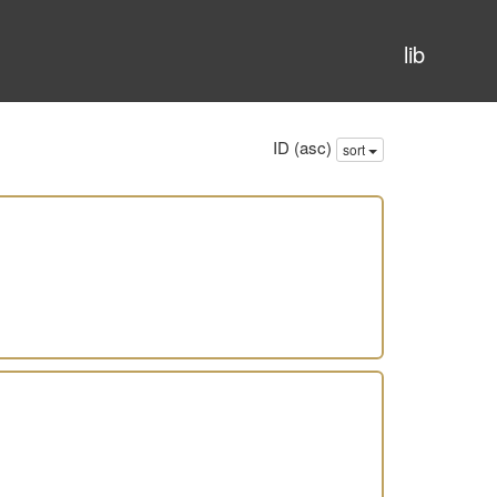
lib
ID (asc)
sort