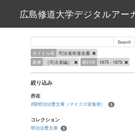
広島修道大学デジタルアー
タイトル名
司法省布達全書
著者
［司法省編］
発行年
1875 - 1879
絞り込み
所在
2階明治法曹文庫（マイクロ室集密）
3
コレクション
明治法曹文庫
3