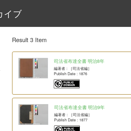
カイブ
Result 3 Item
司法省布達全書 明治8年
編著者
: ［司法省編］
Publish Date
: 1876
司法省布達全書 明治9年
編著者
: ［司法省編］
Publish Date
: 1877