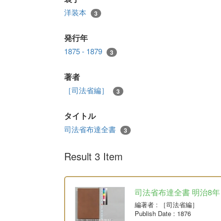
洋装本
3
発行年
1875 - 1879
3
著者
［司法省編］
3
タイトル
司法省布達全書
3
Result 3 Item
司法省布達全書 明治8年
編著者
: ［司法省編］
Publish Date
: 1876