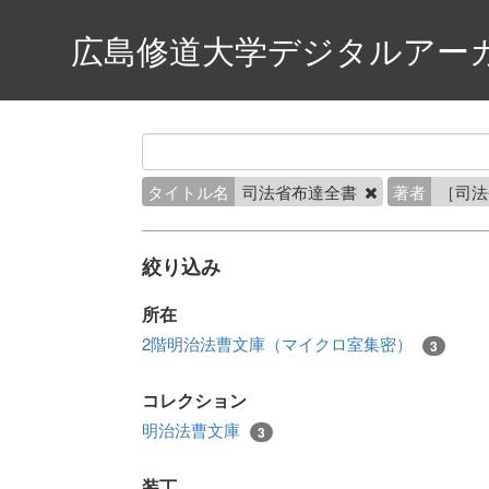
広島修道大学デジタルアー
タイトル名
司法省布達全書
著者
［司
絞り込み
所在
2階明治法曹文庫（マイクロ室集密）
3
コレクション
明治法曹文庫
3
装丁