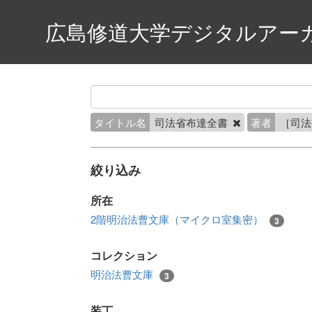
広島修道大学デジタルアー
タイトル名
司法省布達全書
著者
［司
絞り込み
所在
2階明治法曹文庫（マイクロ室集密）
3
コレクション
明治法曹文庫
3
装丁