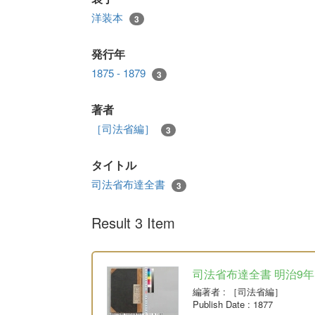
洋装本
3
発行年
1875 - 1879
3
著者
［司法省編］
3
タイトル
司法省布達全書
3
Result 3 Item
司法省布達全書 明治9年
編著者
: ［司法省編］
Publish Date
: 1877