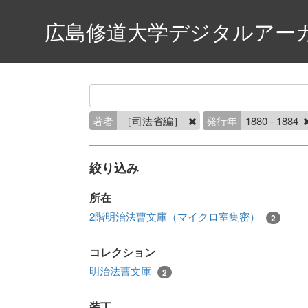
広島修道大学デジタルアー
著者
［司法省編］
発行年
1880 - 1884
絞り込み
所在
2階明治法曹文庫（マイクロ室集密）
2
コレクション
明治法曹文庫
2
装丁