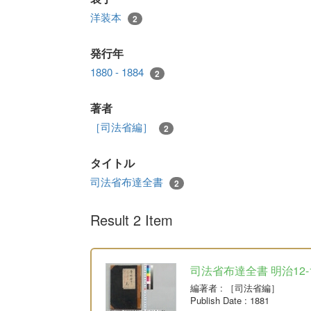
洋装本
2
発行年
1880 - 1884
2
著者
［司法省編］
2
タイトル
司法省布達全書
2
Result 2 Item
司法省布達全書 明治12-
編著者
: ［司法省編］
Publish Date
: 1881