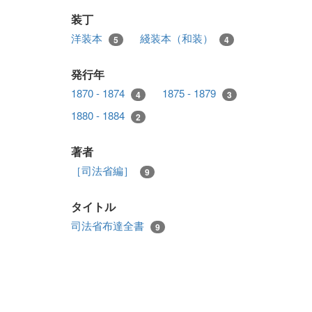
装丁
洋装本
綫装本（和装）
5
4
発行年
1870 - 1874
1875 - 1879
4
3
1880 - 1884
2
著者
［司法省編］
9
タイトル
司法省布達全書
9