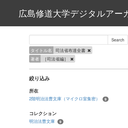
広島修道大学デジタルアー
タイトル名
司法省布達全書
著者
［司法省編］
絞り込み
所在
2階明治法曹文庫（マイクロ室集密）
9
コレクション
明治法曹文庫
9