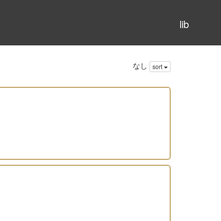
lib
なし
sort