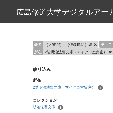
広島修道大学デジタルアー
著者
［大審院］| ［伊藤悌治］編
発行年
所在
2階明治法曹文庫（マイクロ室集密）
絞り込み
所在
2階明治法曹文庫（マイクロ室集密）
1
コレクション
明治法曹文庫
1