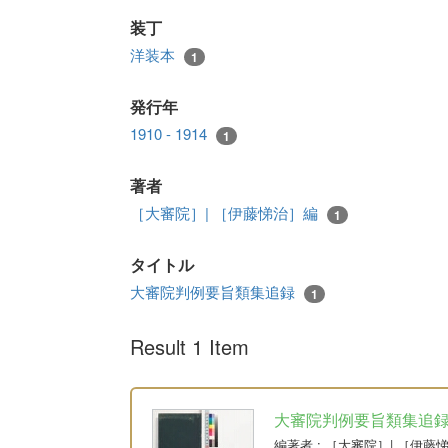
装丁
洋装本
1
発行年
1910 - 1914
1
著者
［大審院］| ［伊藤悌治］編
1
タイトル
大審院判例要旨類集追録
1
Result 1 Item
大審院判例要旨類集追
編著者
: ［大審院］| ［伊藤