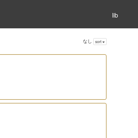
lib
なし
sort