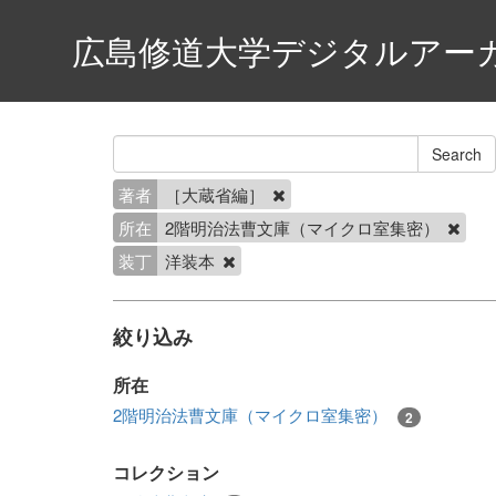
広島修道大学デジタルアー
著者
［大蔵省編］
所在
2階明治法曹文庫（マイクロ室集密）
装丁
洋装本
絞り込み
所在
2階明治法曹文庫（マイクロ室集密）
2
コレクション