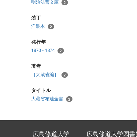
明治法曹文庫
2
装丁
洋装本
2
発行年
1870 - 1874
2
著者
［大蔵省編］
2
タイトル
大蔵省布達全書
2
広島修道大学
広島修道大学図書