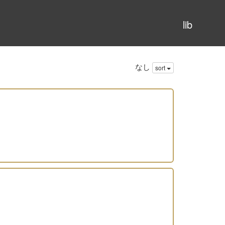
lib
なし
sort