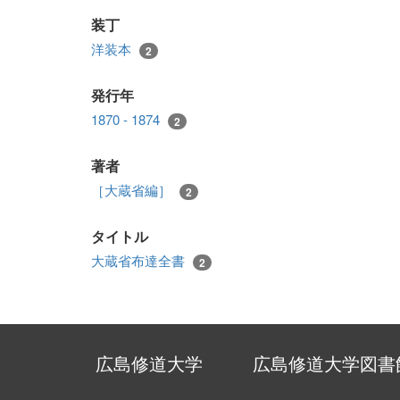
装丁
洋装本
2
発行年
1870 - 1874
2
著者
［大蔵省編］
2
タイトル
大蔵省布達全書
2
広島修道大学
広島修道大学図書