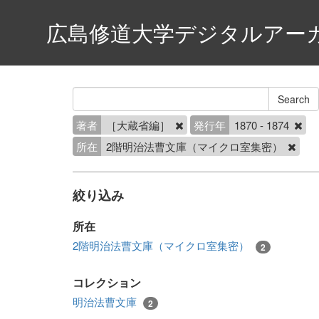
広島修道大学デジタルアー
著者
［大蔵省編］
発行年
1870 - 1874
所在
2階明治法曹文庫（マイクロ室集密）
絞り込み
所在
2階明治法曹文庫（マイクロ室集密）
2
コレクション
明治法曹文庫
2